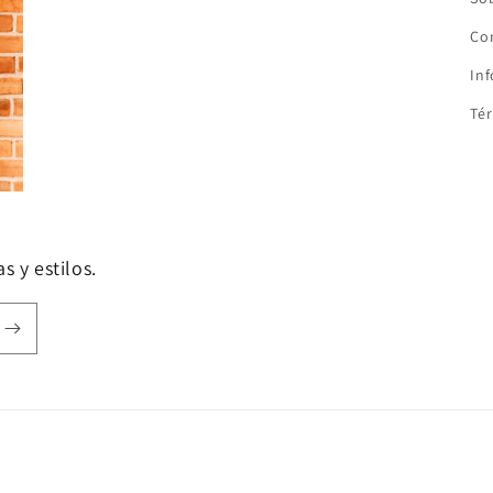
Co
In
Tér
s y estilos.