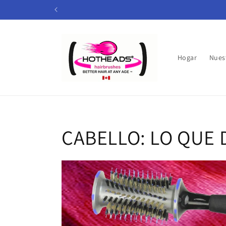
Ir
directamente
al contenido
Hogar
Nues
CABELLO: LO QUE 