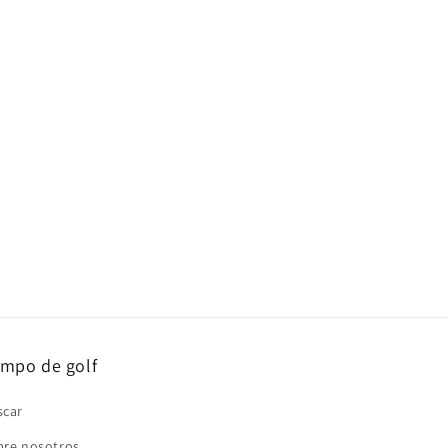
mpo de golf
scar
bre nosotros