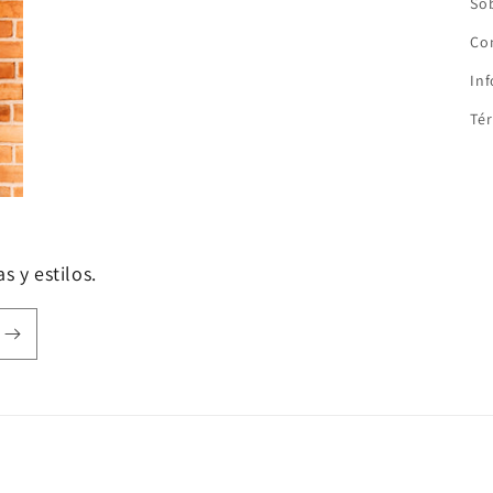
So
Co
In
Tér
s y estilos.