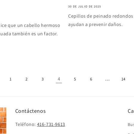
30 DE JULIO DE 2025
Cepillos de peinado redondos 
ayudan a prevenir daños.
dice que un cabello hermoso
cuada también es un factor.
4
…
1
2
3
5
6
14
Contáctenos
Ca
Teléfono:
416-731-9613
Bu