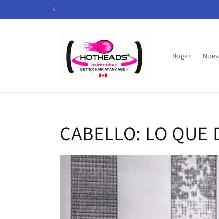
Ir
directamente
al contenido
Hogar
Nues
CABELLO: LO QUE 