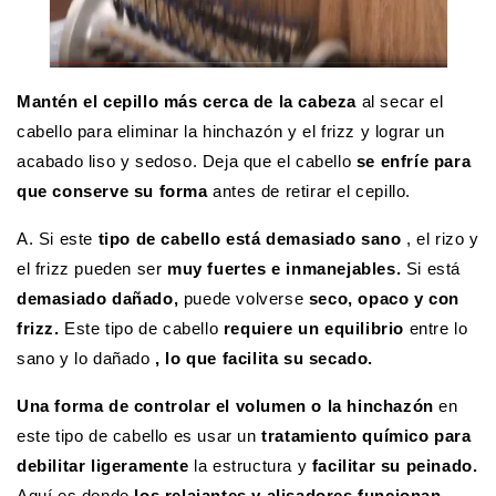
Mantén el cepillo más cerca de la cabeza
al secar el
cabello para eliminar la hinchazón y el frizz y lograr un
acabado liso y sedoso. Deja que el cabello
se enfríe para
que conserve su forma
antes de retirar el cepillo.
A. Si este
tipo de cabello está demasiado sano
, el rizo y
el frizz pueden ser
muy fuertes e inmanejables.
Si está
demasiado dañado,
puede volverse
seco, opaco y con
frizz.
Este tipo de cabello
requiere un equilibrio
entre lo
sano y lo dañado
, lo que facilita su secado.
Una forma de controlar el volumen o la hinchazón
en
este tipo de cabello es usar un
tratamiento químico para
debilitar ligeramente
la estructura y
facilitar su peinado.
Aquí es donde
los relajantes y alisadores funcionan