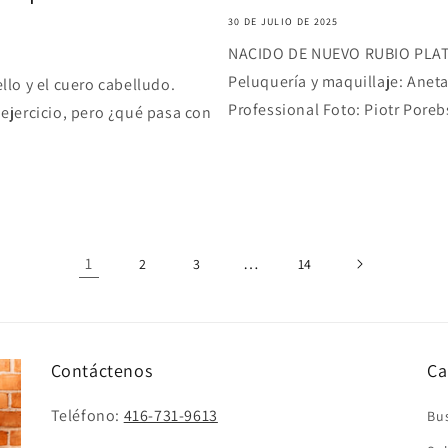
30 DE JULIO DE 2025
NACIDO DE NUEVO RUBIO PLATI
Peluquería y maquillaje: Anet
lo y el cuero cabelludo.
Professional Foto: Piotr Porebs
jercicio, pero ¿qué pasa con
1
…
2
3
14
Contáctenos
Ca
Teléfono:
416-731-9613
Bu