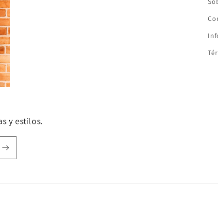
So
Co
In
Tér
s y estilos.