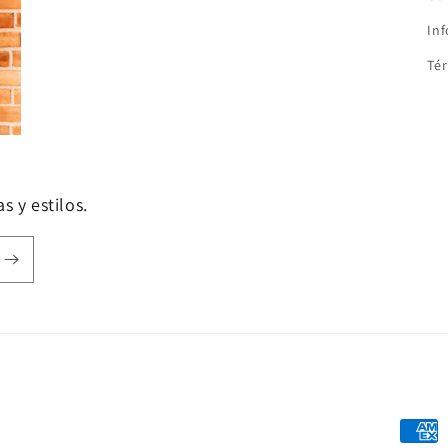
In
Tér
s y estilos.
Forma