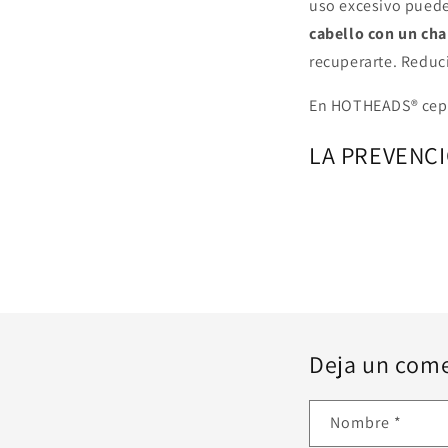
uso excesivo puede
cabello
con un ch
recuperarte. Reduci
En HOTHEADS® cepil
LA PREVENC
Deja un come
Nombre
*