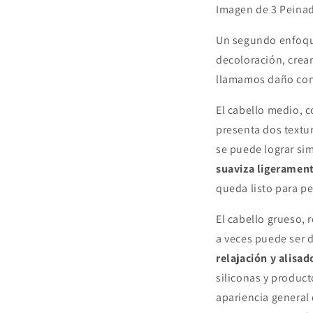
Imagen de 3 Peinad
Un segundo enfoque
decoloración, crea
llamamos daño con
El cabello medio, 
presenta dos textu
se puede lograr si
suaviza ligeramente
queda listo para pe
El cabello grueso, r
a veces puede ser 
relajación y alisad
siliconas y producto
apariencia general 