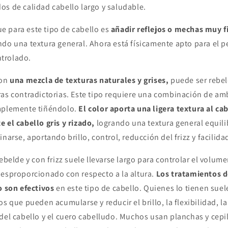
os de calidad cabello largo y saludable.
 para este tipo de cabello es
añadir reflejos o mechas muy f
ndo una textura general. Ahora está físicamente apto para el p
trolado.
con
una mezcla de texturas naturales y grises,
puede ser rebel
ras contradictorias. Este tipo requiere una combinación de amb
mplemente tiñéndolo.
El color aporta una ligera textura al ca
 el cabello gris y rizado,
logrando una textura general equili
inarse, aportando brillo, control, reducción del frizz y facilid
ebelde y con frizz suele llevarse largo para controlar el volume
desproporcionado con respecto a la altura.
Los tratamientos d
o son efectivos
en este tipo de cabello. Quienes lo tienen sue
s que pueden acumularse y reducir el brillo, la flexibilidad, la
del cabello y el cuero cabelludo. Muchos usan planchas y cepil