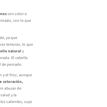
inos
con color o
einado, con lo que
de, ya que
as texturas, lo que
bello natural
y
brada. El cabello
ad de peinado.
n y el frizz, aunque
e coloración,
len abusar de
 salud y la
los calientes, cuyo