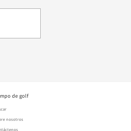
mpo de golf
scar
bre nosotros
ntáctenos