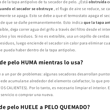
ra de la tapa antipolvo de tu secador de pelo. ¿Está
obstruida c
uando el secador se obstruye
, el flujo de aire se reduce, se c
mente se apaga. Esto se debe a que el termostato apaga el se
s de que se dañe permanentemente. Esto indica
que la tapa an
aíble, deja correr agua del grifo a través del filtro desde el int
polvo y los residuos. Si no es extraíble, usa un cepillo de cerda
residuos, luego enciende el secador sin calor para eliminar cua
ue pueda haber dentro de la tapa antipolvo.
 de pelo HUMA mientras lo usa?
 a un par de problemas: algunas secadoras desarrollan puntos
uede acumularse alrededor del elemento calefactor, lo que pro
TOS CALIENTES). Por lo tanto, es necesario limpiar el interior.
a servicio o comprar una nueva.
 de pelo HUELE a PELO QUEMADO?