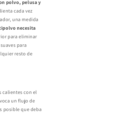
on polvo, pelusa y
alienta cada vez
cador, una medida
tipolvo necesita
erior para eliminar
s suaves para
lquier resto de
 calientes con el
voca un flujo de
 Es posible que deba