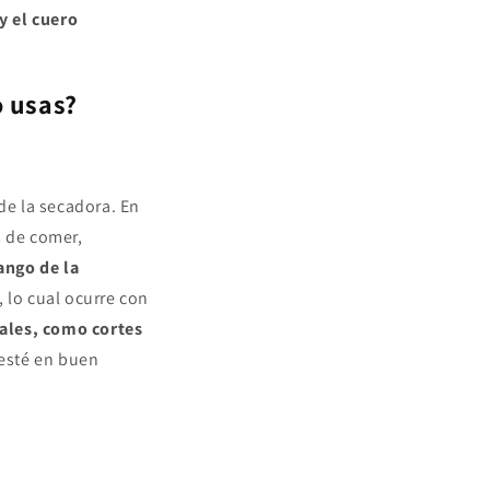
y el cuero
o usas?
de la secadora. En
s de comer,
ango de la
 lo cual ocurre con
iales, como cortes
 esté en buen