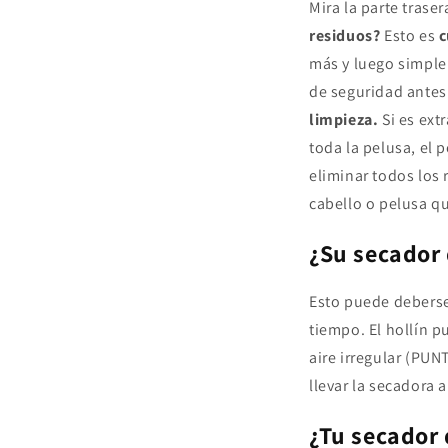
Mira la parte trase
residuos?
Esto es
c
más y luego simple
de seguridad ante
limpieza.
Si es extr
toda la pelusa, el 
eliminar todos los 
cabello o pelusa q
¿Su secador
Esto puede deberse
tiempo. El hollín p
aire irregular (PUN
llevar la secadora 
¿Tu secador