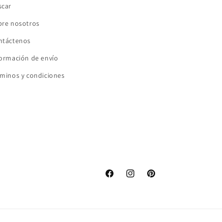
scar
bre nosotros
ntáctenos
formación de envío
minos y condiciones
Facebook
Instagram
Pinterest