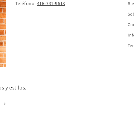
Teléfono:
416-731-9613
Bu
So
Co
In
Tér
s y estilos.