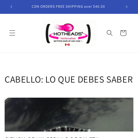
Ir
directamente
CDN ORDERS FREE SHIPPING over $40.00
al contenido
Carrito
CABELLO: LO QUE DEBES SABER