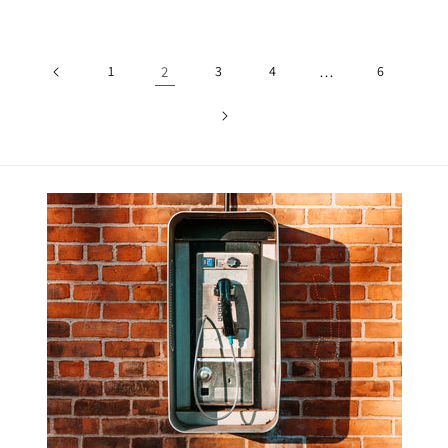
1
2
3
4
…
6